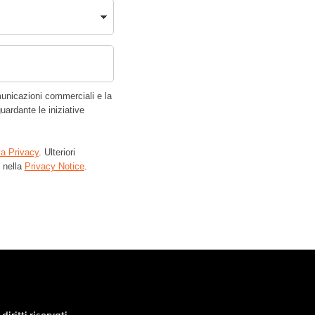
nicazioni commerciali e la
uardante le iniziative
va Privacy
. Ulteriori
i nella
Privacy Notice
.
diritti riservati